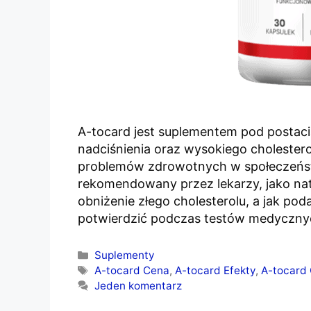
A-tocard jest suplementem pod postacią
nadciśnienia oraz wysokiego cholestero
problemów zdrowotnych w społeczeńst
rekomendowany przez lekarzy, jako nat
obniżenie złego cholesterolu, a jak pod
potwierdzić podczas testów medyczny
Kategorie
Suplementy
Tagi
A-tocard Cena
,
A-tocard Efekty
,
A-tocard 
Jeden komentarz