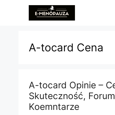
Przejdź
do
treści
A-tocard Cena
A-tocard Opinie – C
Skuteczność, Forum, 
Koemntarze