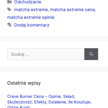
Kategorie
Odchudzanie
Tagi
matcha extreme
,
matcha extreme cena
,
matcha extreme opinie
Dodaj komentarz
Szukaj:
Ostatnie wpisy
Crave Burner Cena – Opinie, Skład,
Skuteczność, Efekty, Działanie, Ile Kosztuje,
Gdzie Kupić