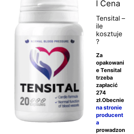
l Cena
Tensital –
ile
kosztuje
?
Za
opakowani
e Tensital
trzeba
zapłacić
274
zł.Obecnie
na stronie
producent
a
prowadzon