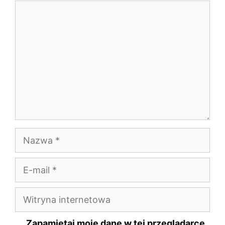
Komentarz
Nazwa
E-
mail
Witryna
internetowa
Zapamiętaj moje dane w tej przeglądarce