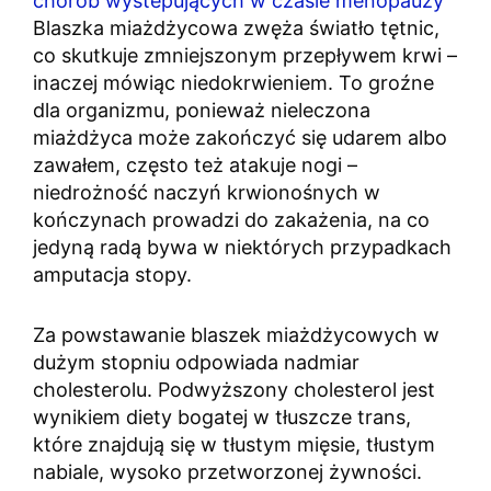
chorób wystepujących w czasie menopauzy
Blaszka miażdżycowa zwęża światło tętnic,
co skutkuje zmniejszonym przepływem krwi –
inaczej mówiąc niedokrwieniem. To groźne
dla organizmu, ponieważ nieleczona
miażdżyca może zakończyć się udarem albo
zawałem, często też atakuje nogi –
niedrożność naczyń krwionośnych w
kończynach prowadzi do zakażenia, na co
jedyną radą bywa w niektórych przypadkach
amputacja stopy.
Za powstawanie blaszek miażdżycowych w
dużym stopniu odpowiada nadmiar
cholesterolu. Podwyższony cholesterol jest
wynikiem diety bogatej w tłuszcze trans,
które znajdują się w tłustym mięsie, tłustym
nabiale, wysoko przetworzonej żywności.