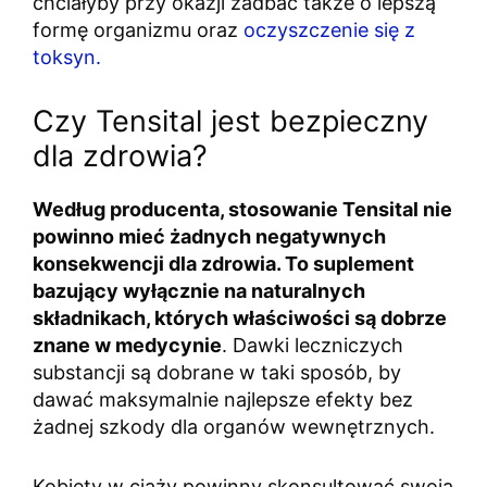
chciałyby przy okazji zadbać także o lepszą
formę organizmu oraz
oczyszczenie się z
toksyn.
Czy Tensital jest bezpieczny
dla zdrowia?
Według producenta, stosowanie Tensital nie
powinno mieć żadnych negatywnych
konsekwencji dla zdrowia. To suplement
bazujący wyłącznie na naturalnych
składnikach, których właściwości są dobrze
znane w medycynie
. Dawki leczniczych
substancji są dobrane w taki sposób, by
dawać maksymalnie najlepsze efekty bez
żadnej szkody dla organów wewnętrznych.
Kobiety w ciąży powinny skonsultować swoją