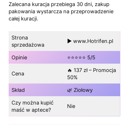
Zalecana kuracja przebiega 30 dni, zakup
pakowania wystarcza na przeprowadzenie
całej kuracji.
Strona
▶️ www.Hotrifen.pl
sprzedażowa
Opinie
⭐⭐⭐⭐⭐ 5/5
🔥 137 zł – Promocja
Cena
50%
Skład
🌿 Ziołowy
Czy można kupić
Nie
maść w aptece?