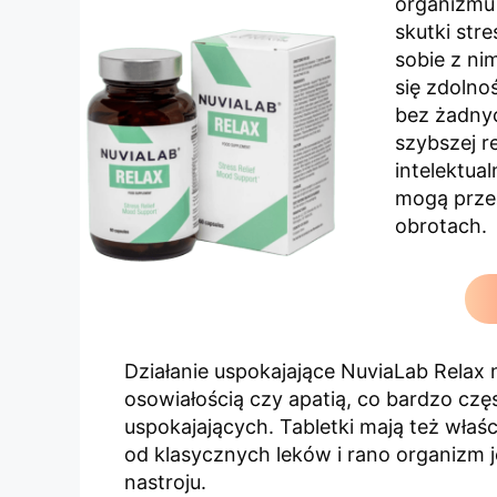
organizmu 
skutki stre
sobie z ni
się zdolno
bez żadnyc
szybszej r
intelektual
mogą prze
obrotach.
Działanie uspokajające NuviaLab Relax 
osowiałością czy apatią, co bardzo czę
uspokajających. Tabletki mają też właśc
od klasycznych leków i rano organizm j
nastroju.