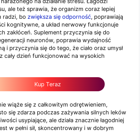
narażonego na działanie stresu. Łagodzi
su, ale też sprawia, że organizm coraz lepiej
m radzi, bo
zwiększa się odporność
, poprawiają
ści kognitywne, a układ nerwowy funkcjonuje
h zakłóceń. Suplement przyczynia się do
egeneracji neuronów, poprawia wydajność
ną i przyczynia się do tego, że ciało oraz umysł
z cały dzień funkcjonować na wysokich
Kup Teraz
nie wiąże się z całkowitym odrętwieniem,
sto się zdarza podczas zażywania silnych leków
iwości usypiające, ale działa znacznie łagodniej
est w pełni sił, skoncentrowany i w dobrym