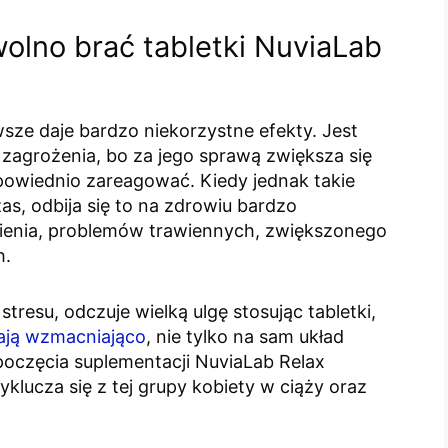
wolno brać tabletki NuviaLab
wsze daje bardzo niekorzystne efekty. Jest
i zagrożenia, bo za jego sprawą zwiększa się
powiednio zareagować. Kiedy jednak takie
zas, odbija się to na zdrowiu bardzo
nienia, problemów trawiennych, zwiększonego
h.
resu, odczuje wielką ulgę stosując tabletki,
łają wzmacniająco
, nie tylko na sam układ
poczęcia suplementacji NuviaLab Relax
klucza się z tej grupy kobiety w ciąży oraz