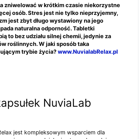
na zniwelować w krótkim czasie niekorzystne
ęcej osób. Stres jest nie tylko nieprzyjemny,
nizm jest zbyt długo wystawiony na jego
 spada naturalna odporność. Tabletki
 to bez udziału silnej chemii, jedynie za
w roślinnych. W jaki sposób taka
ującym trybie życia?
www.NuvialabRelax.pl
 kapsułek NuviaLab
Relax jest kompleksowym wsparciem dla