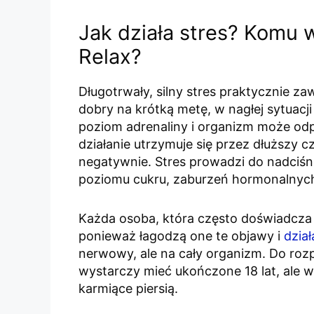
Jak działa stres? Komu 
Relax?
Długotrwały, silny stres praktycznie za
dobry na krótką metę, w nagłej sytuacj
poziom adrenaliny i organizm może od
działanie utrzymuje się przez dłuższy c
negatywnie. Stres prowadzi do nadciś
poziomu cukru, zaburzeń hormonalnyc
Każda osoba, która często doświadcza st
ponieważ łagodzą one te objawy i
dzia
nerwowy, ale na cały organizm. Do roz
wystarczy mieć ukończone 18 lat, ale wy
karmiące piersią.