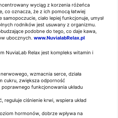
skoncentrowany wyciąg z korzenia różeńca
, co oznacza, że z ich pomocą łatwiej
amopoczucie, ciało lepiej funkcjonuje, umysł
wolnych rodników jest usuwany z organizmu.
pobudzające podobne do tego, co daje kawa,
tów ubocznych.
www.NuvialabRelax.pl
 NuviaLab Relax jest kompleks witamin i
 nerwowego, wzmacnia serce, działa
om cukru, zwiększa odporność
a poprawnego funkcjonowania układu
 reguluje ciśnienie krwi, wspiera układ
 poziom hormonów, dobrze wpływa na