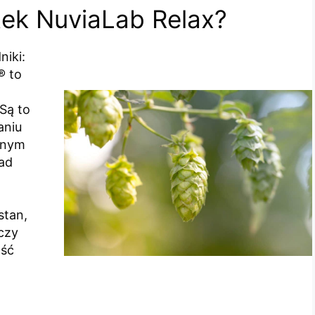
etek NuviaLab Relax?
niki:
® to
 Są to
aniu
lnym
ład
stan,
czy
ość