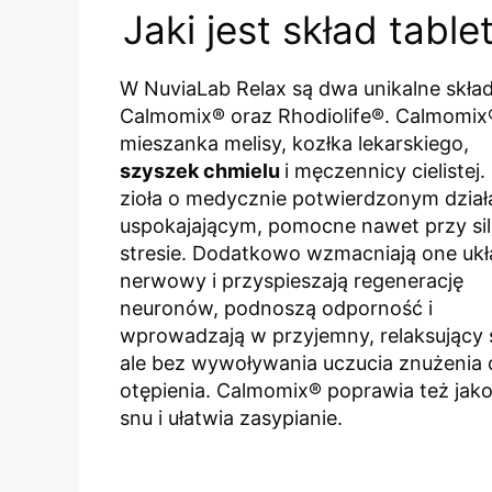
Jaki jest skład tabl
W NuviaLab Relax są dwa unikalne skład
Calmomix® oraz Rhodiolife®. Calmomix
mieszanka melisy, kozłka lekarskiego,
szyszek chmielu
i męczennicy cielistej.
zioła o medycznie potwierdzonym dział
uspokajającym, pomocne nawet przy si
stresie. Dodatkowo wzmacniają one uk
nerwowy i przyspieszają regenerację
neuronów, podnoszą odporność i
wprowadzają w przyjemny, relaksujący 
ale bez wywoływania uczucia znużenia 
otępienia. Calmomix® poprawia też jak
snu i ułatwia zasypianie.