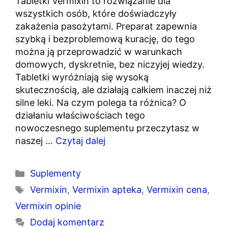
Tabletki Vermixin to rozwiązanie dla
wszystkich osób, które doświadczyły
zakażenia pasożytami. Preparat zapewnia
szybką i bezproblemową kurację, do tego
można ją przeprowadzić w warunkach
domowych, dyskretnie, bez niczyjej wiedzy.
Tabletki wyróżniają się wysoką
skutecznością, ale działają całkiem inaczej niż
silne leki. Na czym polega ta różnica? O
działaniu właściwościach tego
nowoczesnego suplementu przeczytasz w
naszej …
Czytaj dalej
Kategorie
Suplementy
Tagi
Vermixin
,
Vermixin apteka
,
Vermixin cena
,
Vermixin opinie
Dodaj komentarz