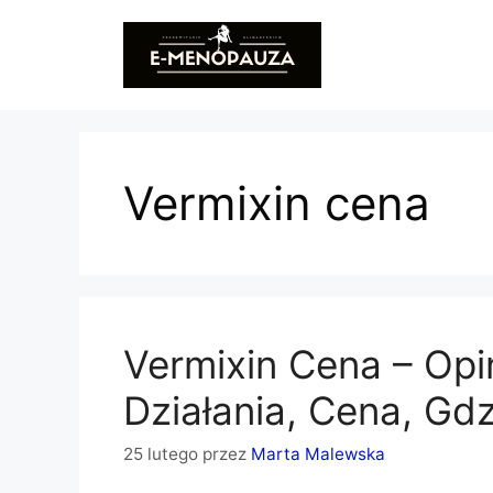
Przejdź
do
treści
Vermixin cena
Vermixin Cena – Opin
Działania, Cena, Gd
25 lutego
przez
Marta Malewska