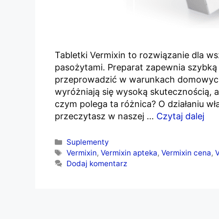
Tabletki Vermixin to rozwiązanie dla w
pasożytami. Preparat zapewnia szybką 
przeprowadzić w warunkach domowych, d
wyróżniają się wysoką skutecznością, ale
czym polega ta różnica? O działaniu 
przeczytasz w naszej …
Czytaj dalej
Kategorie
Suplementy
Tagi
Vermixin
,
Vermixin apteka
,
Vermixin cena
,
V
Dodaj komentarz