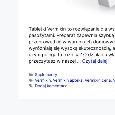
Tabletki Vermixin to rozwiązanie dla w
pasożytami. Preparat zapewnia szybką 
przeprowadzić w warunkach domowych, d
wyróżniają się wysoką skutecznością, ale
czym polega ta różnica? O działaniu 
przeczytasz w naszej …
Czytaj dalej
Kategorie
Suplementy
Tagi
Vermixin
,
Vermixin apteka
,
Vermixin cena
,
V
Dodaj komentarz