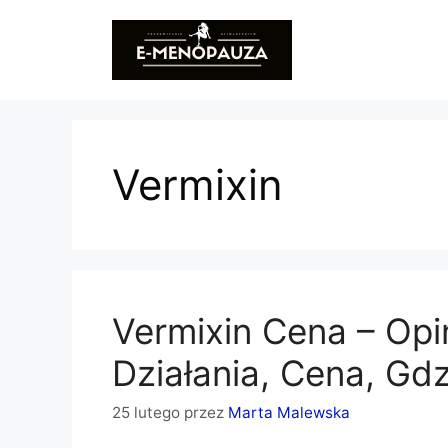
Przejdź
do
treści
Vermixin
Vermixin Cena – Opin
Działania, Cena, Gd
25 lutego
przez
Marta Malewska