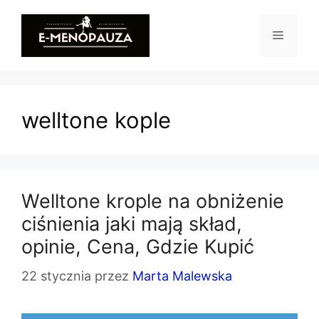
Przejdź
do
Menu
treści
welltone kople
Welltone krople na obniżenie
ciśnienia jaki mają skład,
opinie, Cena, Gdzie Kupić
22 stycznia
przez
Marta Malewska