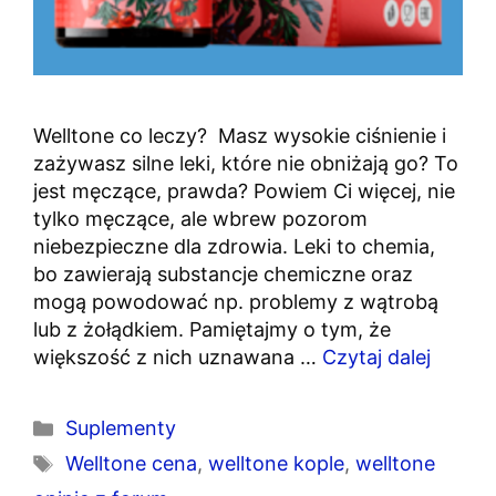
Welltone co leczy? Masz wysokie ciśnienie i
zażywasz silne leki, które nie obniżają go? To
jest męczące, prawda? Powiem Ci więcej, nie
tylko męczące, ale wbrew pozorom
niebezpieczne dla zdrowia. Leki to chemia,
bo zawierają substancje chemiczne oraz
mogą powodować np. problemy z wątrobą
lub z żołądkiem. Pamiętajmy o tym, że
większość z nich uznawana …
Czytaj dalej
Kategorie
Suplementy
Tagi
Welltone cena
,
welltone kople
,
welltone