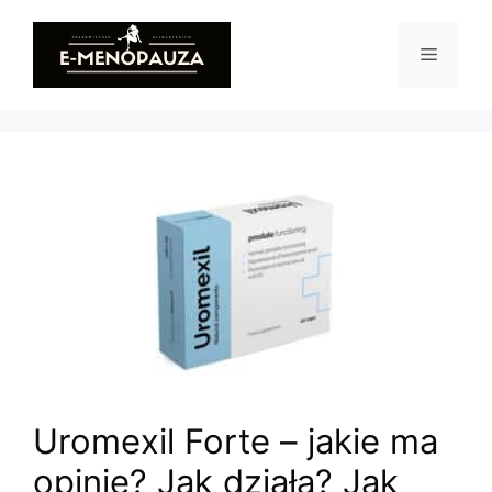
Przejdź
do
Menu
treści
Uromexil Forte – jakie ma
opinie? Jak działa? Jak