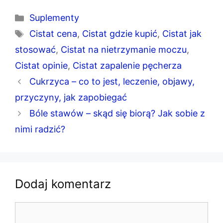
Kategorie
Suplementy
Tagi
Cistat cena
,
Cistat gdzie kupić
,
Cistat jak
stosować
,
Cistat na nietrzymanie moczu
,
Cistat opinie
,
Cistat zapalenie pęcherza
Cukrzyca – co to jest, leczenie, objawy,
przyczyny, jak zapobiegać
Bóle stawów – skąd się biorą? Jak sobie z
nimi radzić?
Dodaj komentarz
Komentarz